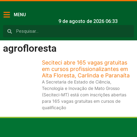
MENU
9 de agosto de 2026 06:33
agrofloresta
Seciteci abre 165 vagas gratuitas
em cursos profissionalizantes em
Alta Floresta, Carlinda e Paranaíta
A Secretaria de Estado de Ciência,
Tecnologia e Inovação de Mato Grosso
(Seciteci-MT) está com inscrições abertas
para 165 vagas gratuitas em cursos de
qualificação