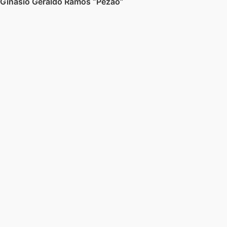
Ginásio Geraldo Ramos “Pezão”