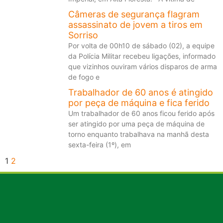
Câmeras de segurança flagram
assassinato de jovem a tiros em
Sorriso
Por volta de 00h10 de sábado (02), a equipe
da Polícia Militar recebeu ligações, informado
que vizinhos ouviram vários disparos de arma
de fogo e
Trabalhador de 60 anos é atingido
por peça de máquina e fica ferido
Um trabalhador de 60 anos ficou ferido após
ser atingido por uma peça de máquina de
torno enquanto trabalhava na manhã desta
sexta-feira (1º), em
1
2