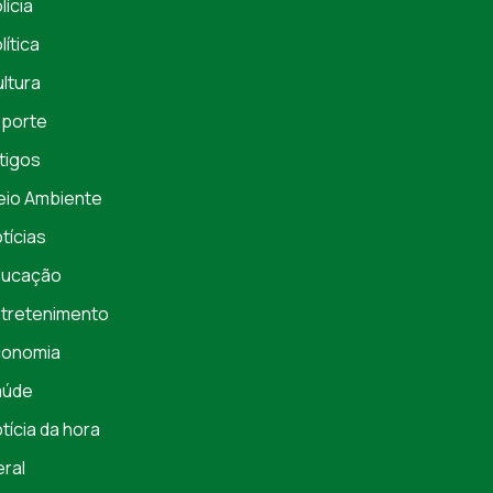
lícia
lítica
ltura
porte
tigos
io Ambiente
tícias
ducação
tretenimento
conomia
aúde
tícia da hora
ral