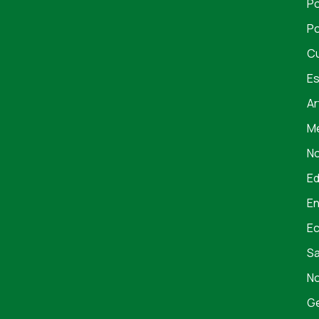
Po
Po
Cu
Es
Ar
Me
No
E
En
E
S
No
Ge