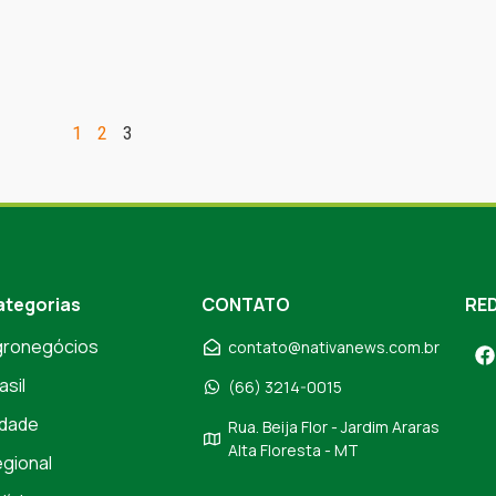
1
2
3
ategorias
CONTATO
RED
gronegócios
contato@nativanews.com.br
asil
(66) 3214-0015
dade
Rua. Beija Flor - Jardim Araras
Alta Floresta - MT
gional