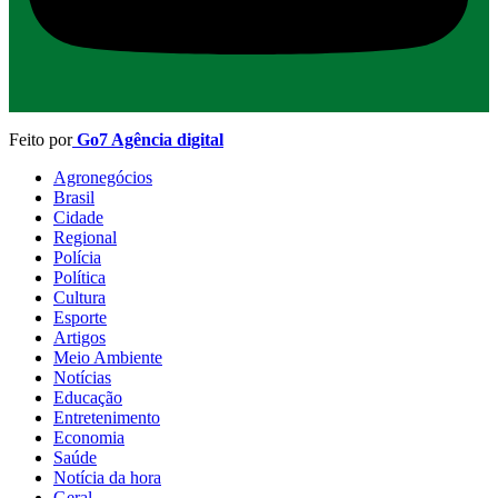
Feito por
Go7 Agência digital
Agronegócios
Brasil
Cidade
Regional
Polícia
Política
Cultura
Esporte
Artigos
Meio Ambiente
Notícias
Educação
Entretenimento
Economia
Saúde
Notícia da hora
Geral