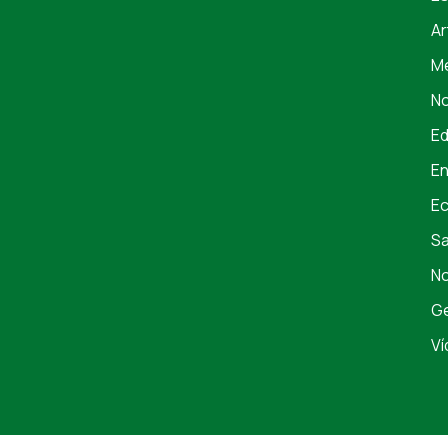
Ar
Me
No
E
En
E
S
No
Ge
Ví