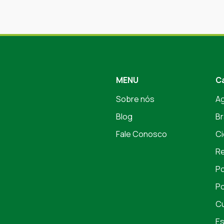
MENU
C
Sobre nós
A
Blog
Br
Fale Conosco
Ci
Re
Po
Po
Cu
Es