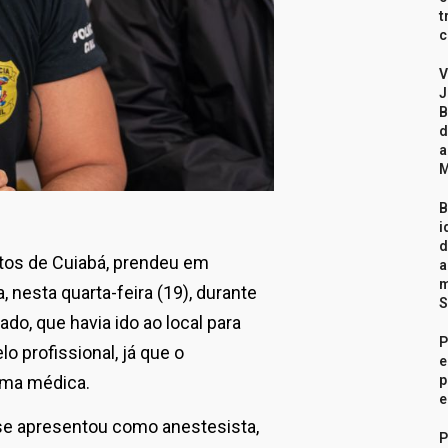
t
c
V
J
B
d
a
B
i
d
atos de Cuiabá, prendeu em
a
m
, nesta quarta-feira (19), durante
S
do, que havia ido ao local para
P
o profissional, já que o
e
uma médica.
p
e
se apresentou como anestesista,
P