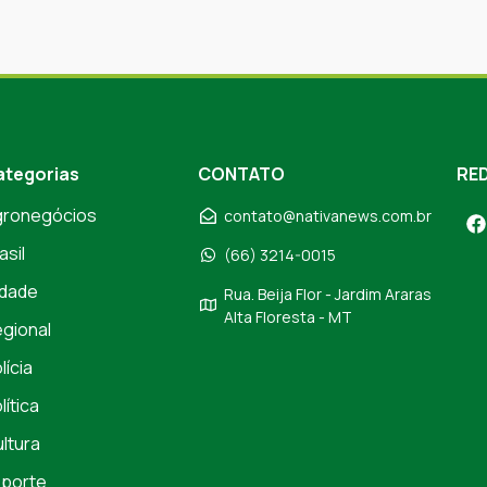
ategorias
CONTATO
RED
gronegócios
contato@nativanews.com.br
asil
(66) 3214-0015
dade
Rua. Beija Flor - Jardim Araras
Alta Floresta - MT
gional
lícia
lítica
ltura
porte