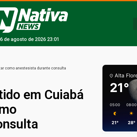
6 de agosto de 2026 23:01
tar como anestesista durante consulta
Alta Flor
21°
tido em Cuiabá
omo
05:00
08:00
onsulta
21°
28°