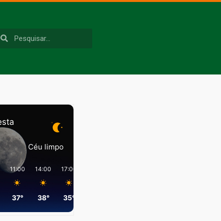
esta
Céu limpo
11:00
14:00
17:00
20:00
23:00
02:00
37°
38°
35°
28°
27°
25°