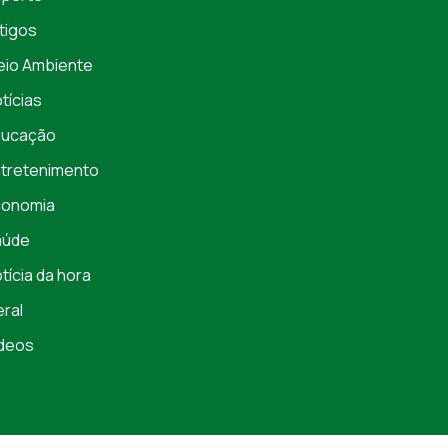
tigos
io Ambiente
tícias
ducação
tretenimento
conomia
aúde
tícia da hora
ral
deos