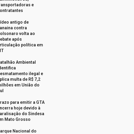
ransportadoras e
ontratantes
ídeo antigo de
anaina contra
olsonaro volta ao
ebate após
rticulação política em
MT
atalhão Ambiental
dentifica
esmatamento ilegal e
plica multa de R$ 7,2
ilhões em União do
ul
razo para emitir a GTA
ncerra hoje devido à
aralisação do Sindesa
m Mato Grosso
arque Nacional do