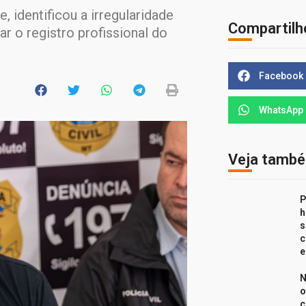
 identificou a irregularidade
Compartilh
r o registro profissional do
Facebook
WhatsApp
Veja tamb
P
h
s
c
e
N
o
c