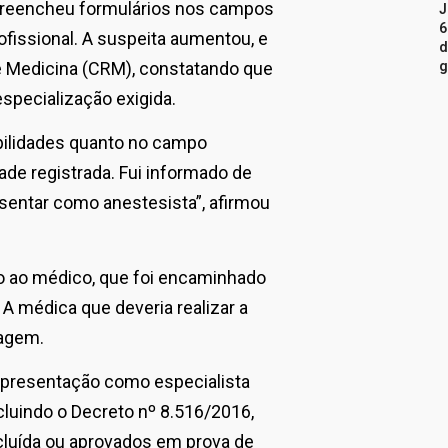
 preencheu formulários nos campos
J
6
fissional. A suspeita aumentou, e
d
de Medicina (CRM), constatando que
g
especialização exigida.
bilidades quanto no campo
ade registrada. Fui informado de
esentar como anestesista”, afirmou
são ao médico, que foi encaminhado
 A médica que deveria realizar a
dagem.
apresentação como especialista
incluindo o Decreto nº 8.516/2016,
luída ou aprovados em prova de