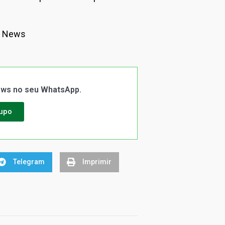
a News
News no seu WhatsApp.
rupo
Telegram
Imprimir